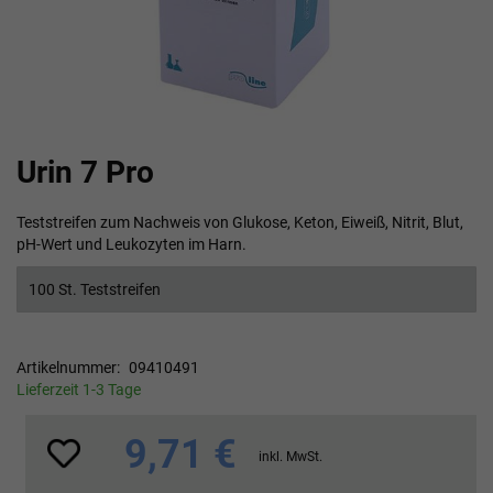
Zum
Urin 7 Pro
Anfang
der
Bildgalerie
Teststreifen zum Nachweis von Glukose, Keton, Eiweiß, Nitrit, Blut,
springen
pH-Wert und Leukozyten im Harn.
100 St. Teststreifen
Artikelnummer
09410491
Lieferzeit 1-3 Tage
9,71 €
inkl. MwSt.