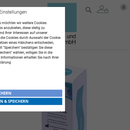
Zum
Mein
0
Suche
 Einstellungen
Inhalt
springen
 möchten wir weitere Cookies
es anzubieten, diese stetig zu
d Ihrer Interessen auf unserer
 die Cookies durch Auswahl der Cookie-
etzen eines Häkchens entscheiden,
t "Speichern" bestätigen Sie diese
ichern" wählen, willigen Sie in die
 Informationen erhalten Sie nach Ihrer
Zum
klärung.
Ende
der
Bildgalerie
springen
ICHERN
EN & SPEICHERN