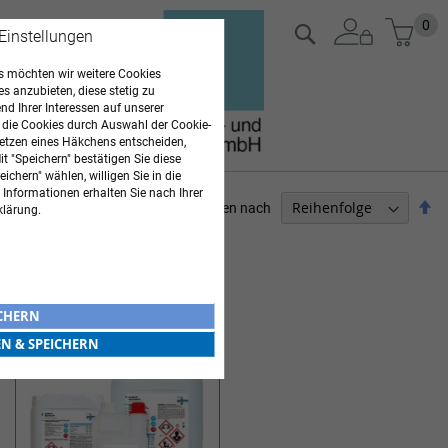
Zum
Mein
0
Suche
 Einstellungen
Inhalt
springen
 möchten wir weitere Cookies
es anzubieten, diese stetig zu
d Ihrer Interessen auf unserer
 die Cookies durch Auswahl der Cookie-
etzen eines Häkchens entscheiden,
t "Speichern" bestätigen Sie diese
ichern" wählen, willigen Sie in die
 Informationen erhalten Sie nach Ihrer
Ab
Sortieren nach
klärung.
so
PFLEGEBEDARF
1
Artikel
INSTRUMENTENREINIGUNG
ICHERN
EN & SPEICHERN