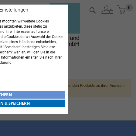
Zum
Mein
0
Suche
 Einstellungen
Inhalt
springen
 möchten wir weitere Cookies
es anzubieten, diese stetig zu
d Ihrer Interessen auf unserer
 die Cookies durch Auswahl der Cookie-
etzen eines Häkchens entscheiden,
t "Speichern" bestätigen Sie diese
ichern" wählen, willigen Sie in die
 Informationen erhalten Sie nach Ihrer
klärung.
ARZTBEDARF
Leider können wir keine passenden Produkte zu ihrer Auswahl
finden.
ICHERN
EN & SPEICHERN