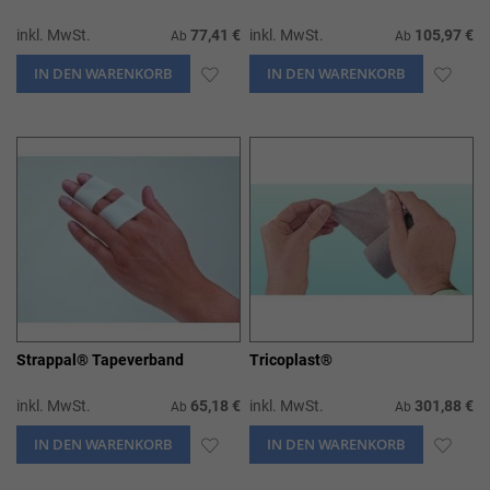
inkl. MwSt.
77,41 €
inkl. MwSt.
105,97 €
Ab
Ab
IN DEN WARENKORB
ZUR
IN DEN WARENKORB
ZUR
WUNSCHLISTE
WUN
HINZUFÜGEN
HIN
Strappal® Tapeverband
Tricoplast®
inkl. MwSt.
65,18 €
inkl. MwSt.
301,88 €
Ab
Ab
IN DEN WARENKORB
ZUR
IN DEN WARENKORB
ZUR
WUNSCHLISTE
WUN