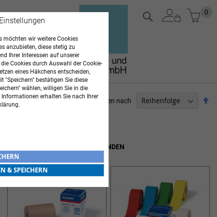
Zum
Mein
0
Suche
 Einstellungen
Inhalt
springen
 möchten wir weitere Cookies
es anzubieten, diese stetig zu
d Ihrer Interessen auf unserer
 die Cookies durch Auswahl der Cookie-
etzen eines Häkchens entscheiden,
t "Speichern" bestätigen Sie diese
ichern" wählen, willigen Sie in die
 Informationen erhalten Sie nach Ihrer
Ab
Sortieren nach
klärung.
so
ARZTBEDARF
6
Elemente
TAPE VERBÄNDE & PFLASTERBINDEN
ICHERN
EN & SPEICHERN