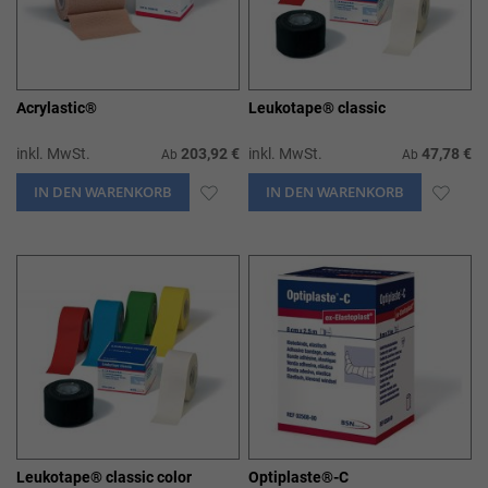
Acrylastic®
Leukotape® classic
inkl. MwSt.
203,92 €
inkl. MwSt.
47,78 €
Ab
Ab
IN DEN WARENKORB
ZUR
IN DEN WARENKORB
ZUR
WUNSCHLISTE
WUN
HINZUFÜGEN
HIN
Leukotape® classic color
Optiplaste®-C