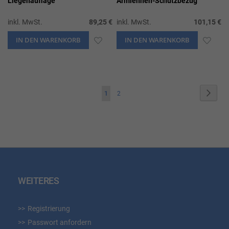
Liegenauflage
Armlehnen-Schutzbezug
inkl. MwSt.
89,25 €
inkl. MwSt.
101,15 €
IN DEN WARENKORB
ZUR
IN DEN WARENKORB
ZUR
WUNSCHLISTE
WUN
HINZUFÜGEN
HIN
Seite
Seite
Weite
Sie
Seite
1
2
lesen
gerade
die
Seite
WEITERES
Registrierung
Passwort anfordern