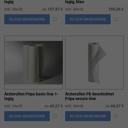
lagig
lagig, blau
inkl. MwSt.
157,97 €
inkl. MwSt.
159,26 €
Ab
IN DEN WARENKORB
ZUR
IN DEN WARENKORB
ZUR
WUNSCHLISTE
WUN
HINZUFÜGEN
HIN
Ärzterollen Fripa basic-line 1-
Ärzterollen PE-beschichtet
lagig
Fripa secura-line
inkl. MwSt.
45,27 €
inkl. MwSt.
68,37 €
Ab
Ab
IN DEN WARENKORB
ZUR
IN DEN WARENKORB
ZUR
WUNSCHLISTE
WUN