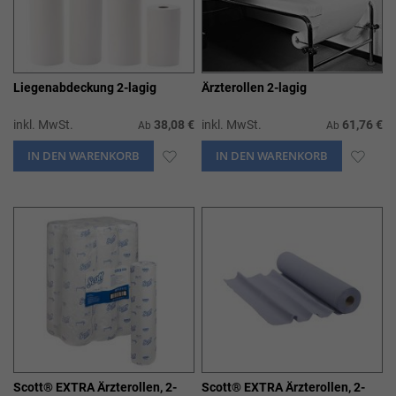
Liegenabdeckung 2-lagig
Ärzterollen 2-lagig
inkl. MwSt.
38,08 €
inkl. MwSt.
61,76 €
Ab
Ab
IN DEN WARENKORB
ZUR
IN DEN WARENKORB
ZUR
WUNSCHLISTE
WUN
HINZUFÜGEN
HIN
Scott® EXTRA Ärzterollen, 2-
Scott® EXTRA Ärzterollen, 2-