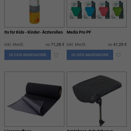
Its for Kids - Kinder- Ärzterollen
Medix Pro PF
inkl. MwSt.
71,28 €
inkl. MwSt.
41,29 €
Ab
Ab
IN DEN WARENKORB
ZUR
IN DEN WARENKORB
ZUR
WUNSCHLISTE
WUN
HINZUFÜGEN
HIN