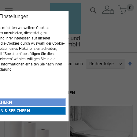
Zum
Mein
0
Suche
Inhalt
 Einstellungen
springen
 möchten wir weitere Cookies
es anzubieten, diese stetig zu
d Ihrer Interessen auf unserer
 die Cookies durch Auswahl der Cookie-
etzen eines Häkchens entscheiden,
t "Speichern" bestätigen Sie diese
ichern" wählen, willigen Sie in die
Ab
Sortieren nach
 Informationen erhalten Sie nach Ihrer
so
klärung.
ARZTBEDARF
Artikel
1
-
12
von
17
ÄRZTEROLLEN & LIEGENAUFLAGEN
ICHERN
EN & SPEICHERN