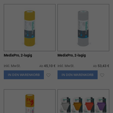
HINZUFÜGEN
HIN
MedixPro, 2-lagig
MedixPro, 2-lagig
inkl. MwSt.
45,10 €
inkl. MwSt.
53,43 €
Ab
Ab
IN DEN WARENKORB
ZUR
IN DEN WARENKORB
ZUR
WUNSCHLISTE
WUN
HINZUFÜGEN
HIN