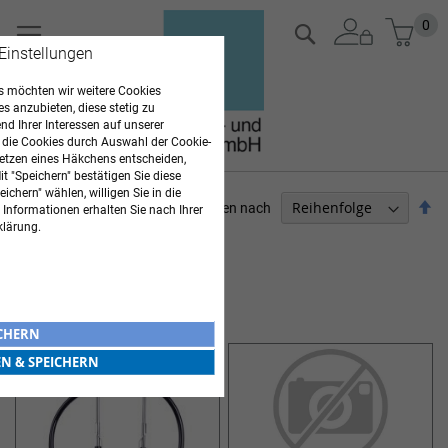
Zum
Mein
0
Suche
Inhalt
 Einstellungen
springen
 möchten wir weitere Cookies
es anzubieten, diese stetig zu
d Ihrer Interessen auf unserer
 die Cookies durch Auswahl der Cookie-
etzen eines Häkchens entscheiden,
t "Speichern" bestätigen Sie diese
ichern" wählen, willigen Sie in die
Ab
Sortieren nach
 Informationen erhalten Sie nach Ihrer
so
klärung.
ARZTBEDARF
Artikel
1
-
12
von
23
STETHOSKOPE
ICHERN
EN & SPEICHERN