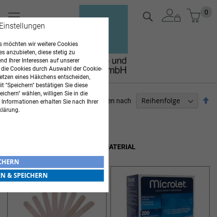
Zum
Mein
0
Suche
Inhalt
 Einstellungen
springen
 möchten wir weitere Cookies
es anzubieten, diese stetig zu
d Ihrer Interessen auf unserer
 die Cookies durch Auswahl der Cookie-
etzen eines Häkchens entscheiden,
t "Speichern" bestätigen Sie diese
ichern" wählen, willigen Sie in die
Ab
Sortieren nach
 Informationen erhalten Sie nach Ihrer
so
klärung.
ARZTBEDARF
Artikel
1
-
12
von
42
LABORHILFEN & VERBRAUCHSMATERIAL
ICHERN
EN & SPEICHERN