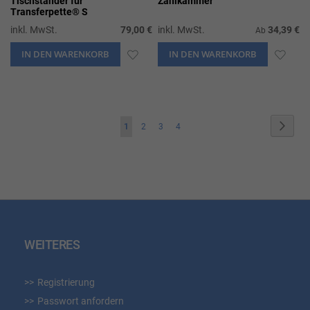
Tischständer für
Zählkammer
Transferpette® S
inkl. MwSt.
79,00 €
inkl. MwSt.
34,39 €
Ab
IN DEN WARENKORB
ZUR
IN DEN WARENKORB
ZUR
WUNSCHLISTE
WUN
HINZUFÜGEN
HIN
Seite
Seite
Weite
Sie
Seite
Seite
Seite
1
2
3
4
lesen
gerade
die
Seite
WEITERES
Registrierung
Passwort anfordern