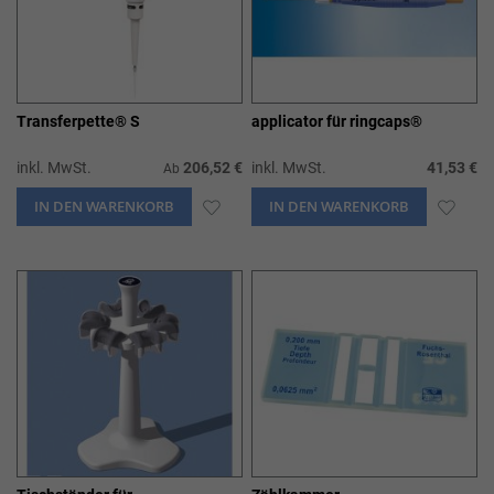
Transferpette® S
applicator für ringcaps®
inkl. MwSt.
206,52 €
inkl. MwSt.
41,53 €
Ab
IN DEN WARENKORB
ZUR
IN DEN WARENKORB
ZUR
WUNSCHLISTE
WUN
HINZUFÜGEN
HIN