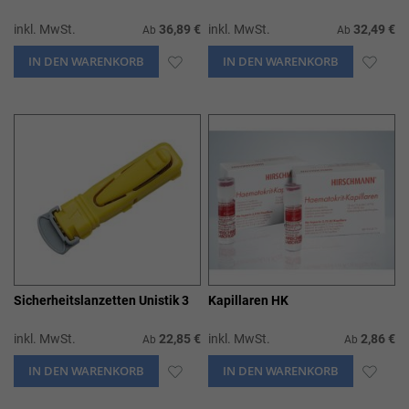
inkl. MwSt.
36,89 €
inkl. MwSt.
32,49 €
Ab
Ab
IN DEN WARENKORB
ZUR
IN DEN WARENKORB
ZUR
WUNSCHLISTE
WUN
HINZUFÜGEN
HIN
Sicherheitslanzetten Unistik 3
Kapillaren HK
inkl. MwSt.
22,85 €
inkl. MwSt.
2,86 €
Ab
Ab
IN DEN WARENKORB
ZUR
IN DEN WARENKORB
ZUR
WUNSCHLISTE
WUN