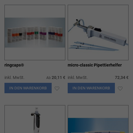
HINZUFÜGEN
HIN
ringcaps®
micro-classic Pipettierhelfer
inkl. MwSt.
20,11 €
inkl. MwSt.
72,34 €
Ab
IN DEN WARENKORB
ZUR
IN DEN WARENKORB
ZUR
WUNSCHLISTE
WUN
HINZUFÜGEN
HIN