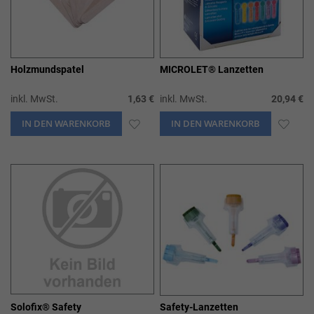
Holzmundspatel
MICROLET® Lanzetten
inkl. MwSt.
1,63 €
inkl. MwSt.
20,94 €
IN DEN WARENKORB
ZUR
IN DEN WARENKORB
ZUR
WUNSCHLISTE
WUN
HINZUFÜGEN
HIN
Solofix® Safety
Safety-Lanzetten