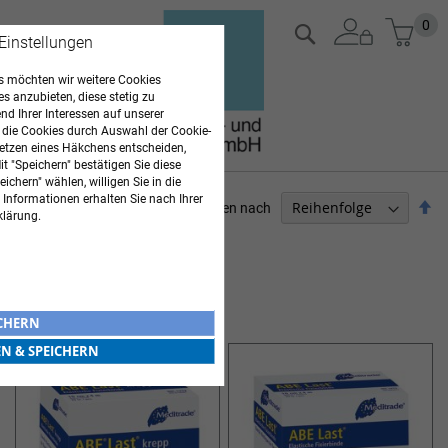
Zum
Mein
0
Suche
 Einstellungen
Inhalt
springen
 möchten wir weitere Cookies
es anzubieten, diese stetig zu
d Ihrer Interessen auf unserer
 die Cookies durch Auswahl der Cookie-
etzen eines Häkchens entscheiden,
t "Speichern" bestätigen Sie diese
ichern" wählen, willigen Sie in die
 Informationen erhalten Sie nach Ihrer
Ab
Sortieren nach
klärung.
so
PFLEGEBEDARF
6
Elemente
MULL- & FIXIERBINDEN
ICHERN
EN & SPEICHERN