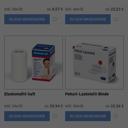
inkl. MwSt.
8,57 €
inkl. MwSt.
25,23 €
Ab
Ab
IN DEN WARENKORB
ZUR
IN DEN WARENKORB
ZUR
WUNSCHLISTE
WUN
HINZUFÜGEN
HIN
Elastomull® haft
Peha®-Lastotel® Binde
inkl. MwSt.
20,94 €
inkl. MwSt.
22,56 €
Ab
Ab
IN DEN WARENKORB
ZUR
IN DEN WARENKORB
ZUR
WUNSCHLISTE
WUN