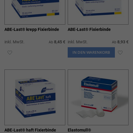
ABE-Last® krepp Fixierbinde
ABE-Last® Fixierbinde
inkl. MwSt.
8,45 €
inkl. MwSt.
8,93 €
Ab
Ab
ZUR
IN DEN WARENKORB
ZUR
WUNSCHLISTE
WUN
HINZUFÜGEN
HIN
ABE-Last® haft Fixierbinde
Elastomull®