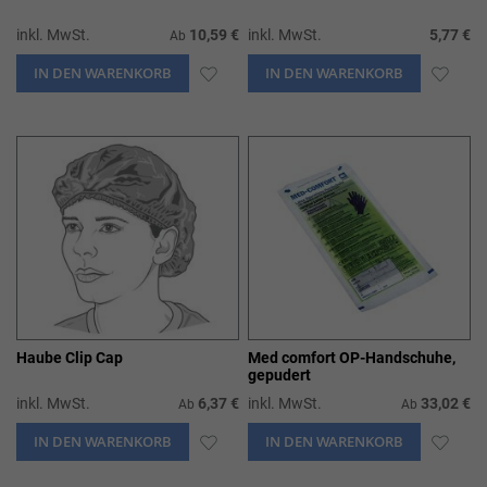
inkl. MwSt.
10,59 €
inkl. MwSt.
5,77 €
Ab
IN DEN WARENKORB
ZUR
IN DEN WARENKORB
ZUR
WUNSCHLISTE
WUN
HINZUFÜGEN
HIN
Haube Clip Cap
Med comfort OP-Handschuhe,
gepudert
inkl. MwSt.
6,37 €
inkl. MwSt.
33,02 €
Ab
Ab
IN DEN WARENKORB
ZUR
IN DEN WARENKORB
ZUR
WUNSCHLISTE
WUN