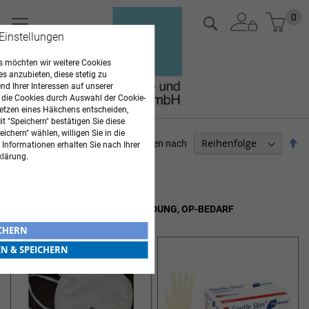
Zum
Mein
0
Suche
Inhalt
 Einstellungen
springen
 möchten wir weitere Cookies
es anzubieten, diese stetig zu
d Ihrer Interessen auf unserer
 die Cookies durch Auswahl der Cookie-
etzen eines Häkchens entscheiden,
t "Speichern" bestätigen Sie diese
ichern" wählen, willigen Sie in die
Ab
Sortieren nach
 Informationen erhalten Sie nach Ihrer
so
klärung.
ARZTBEDARF
Artikel
1
-
12
von
82
HANDSCHUHE, HYGIENEBEKLEIDUNG, OP-BEDARF
ICHERN
EN & SPEICHERN