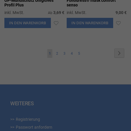
OP-Mundschutz Unigloves
Foliodress® mask comfort
Profil Plus
senso
inkl. MwSt.
3,69 €
inkl. MwSt.
9,00 €
Ab
IN DEN WARENKORB
ZUR
IN DEN WARENKORB
ZUR
WUNSCHLISTE
WUN
HINZUFÜGEN
HIN
Seite
Seite
Weite
Sie
Seite
Seite
Seite
Seite
1
2
3
4
5
lesen
gerade
die
Seite
WEITERES
Registrierung
Passwort anfordern