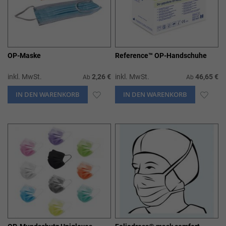
OP-Maske
Reference™ OP-Handschuhe
inkl. MwSt.
2,26 €
inkl. MwSt.
46,65 €
Ab
Ab
IN DEN WARENKORB
ZUR
IN DEN WARENKORB
ZUR
WUNSCHLISTE
WUN
HINZUFÜGEN
HIN