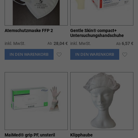
Atemschutzmaske FFP 2
Gentle Skin® compact+
Untersuchungshandschuhe
inkl. MwSt.
28,04 €
inkl. MwSt.
6,57 €
Ab
Ab
IN DEN WARENKORB
ZUR
IN DEN WARENKORB
ZUR
WUNSCHLISTE
WUN
HINZUFÜGEN
HIN
MaiMed® grip PF, unsteril
Klipphaube