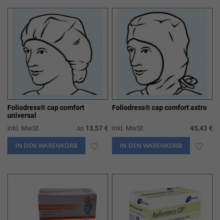
HINZUFÜGEN
HIN
Foliodress® cap comfort
Foliodress® cap comfort astro
universal
inkl. MwSt.
13,57 €
inkl. MwSt.
45,43 €
Ab
IN DEN WARENKORB
ZUR
IN DEN WARENKORB
ZUR
WUNSCHLISTE
WUN
HINZUFÜGEN
HIN