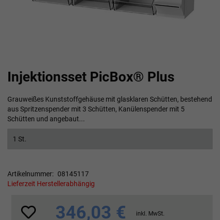
Zum
Injektionsset PicBox® Plus
Anfang
der
Bildgalerie
Grauweißes Kunststoffgehäuse mit glasklaren Schütten, bestehend
springen
aus Spritzenspender mit 3 Schütten, Kanülenspender mit 5
Schütten und angebaut...
1 St.
Artikelnummer
08145117
Lieferzeit Herstellerabhängig
346,03 €
inkl. MwSt.