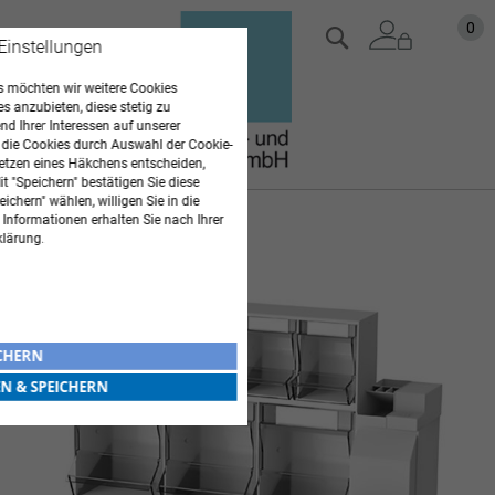
Zum
Mein
0
Suche
 Einstellungen
Inhalt
springen
 möchten wir weitere Cookies
es anzubieten, diese stetig zu
d Ihrer Interessen auf unserer
 die Cookies durch Auswahl der Cookie-
etzen eines Häkchens entscheiden,
t "Speichern" bestätigen Sie diese
ichern" wählen, willigen Sie in die
 Informationen erhalten Sie nach Ihrer
Zum
klärung.
Ende
der
Bildgalerie
springen
ICHERN
EN & SPEICHERN